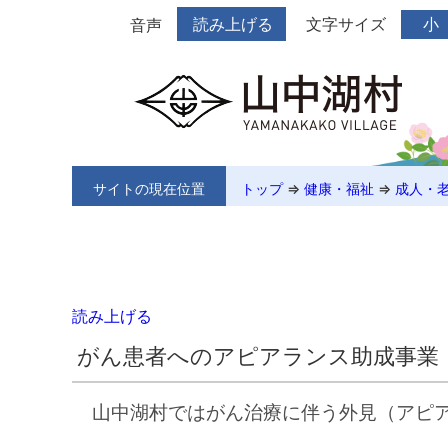
読み上げる
文字サイズ
小
音声
サイトの現在位置
トップ
⇒
健康・福祉
⇒
成人・
読み上げる
がん患者へのアピアランス助成事業
山中湖村ではがん治療に伴う外見（アピ