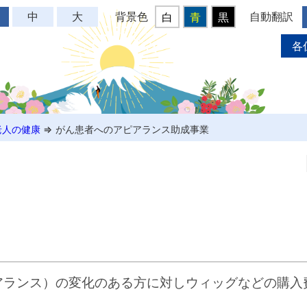
背景色
自動翻訳
中
大
白
青
黒
各
老人の健康
⇒
がん患者へのアピアランス助成事業
アランス）の変化のある方に対しウィッグなどの購入