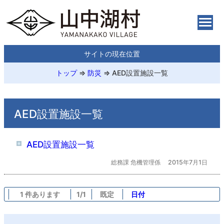
サイトの現在位置
トップ
⇒
防災
⇒
AED設置施設一覧
AED設置施設一覧
AED設置施設一覧
総務課 危機管理係
2015年7月1日
1 件あります
1/1
既定
日付