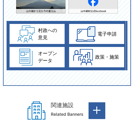
おくやみ
ゴミ出し
村政への
電子申請
意見
オープン
政策・施策
データ
関連施設
Related Banners