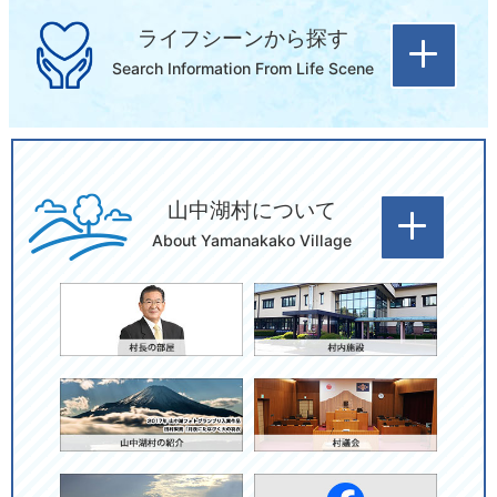
ライフシーンから探す
Search Information From Life Scene
山中湖村について
出産・子育
就職・退職
結婚・離婚
About Yamanakako Village
て
引越し・住
病気・けが
介護
まい