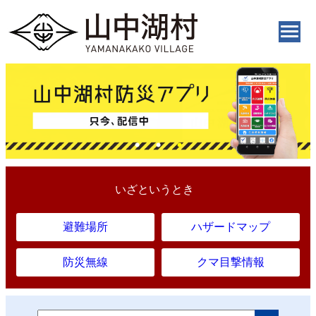
いざというとき
避難場所
ハザードマップ
防災無線
クマ目撃情報