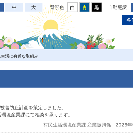
背景色
自動翻訳
中
大
白
青
黒
各
民生活に身近な取組み
獣被害防止計画を策定しました。
活環境産業課にて相談を承ります。
村民生活環境産業課 産業振興係
2026年