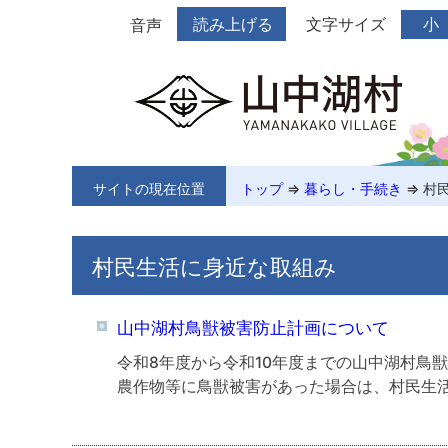
読み上げる
文字サイズ
小
音声
サイトの現在位置
トップ
⇒
暮らし・手続き
⇒
村
村民生活に身近な取組み
山中湖村鳥獣被害防止計画について
令和8年度から令和10年度までの山中湖村鳥
農作物等に鳥獣被害があった場合は、村民生