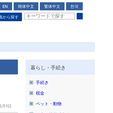
EN
簡体中文
繁体中文
한국
係から探す
暮らし・手続き
手続き
税金
ペット・動物
5月1日