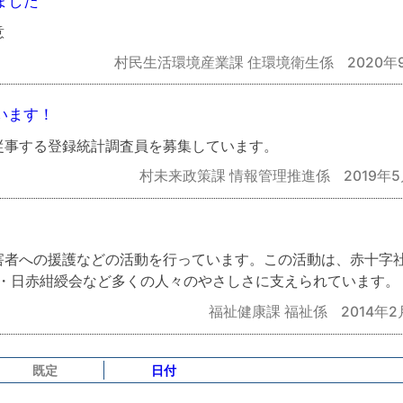
ました
意
村民生活環境産業課 住環境衛生係
2020年
います！
従事する登録統計調査員を募集しています。
村未来政策課 情報管理推進係
2019年
害者への援護などの活動を行っています。この活動は、赤十字
団・日赤紺綬会など多くの人々のやさしさに支えられています。
福祉健康課 福祉係
2014年2
既定
日付