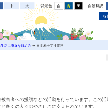
背景色
自動翻訳
中
大
白
青
黒
各
民生活に身近な取組み
⇒
日本赤十字社事務
害被害者への援護などの活動を行っています。この活
など多くの人々のやさしさに支えられています。