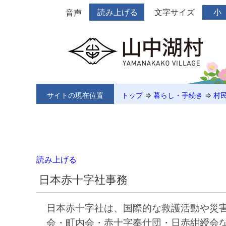
読み上げる
文字サイズ
小
音声
サイトの現在位置
トップ
⇒
暮らし・手続き
⇒
村
読み上げる
日本赤十字社事務
日本赤十字社は、国際的な救護活動や災
会・町内会・赤十字奉仕団・日赤紺綬会